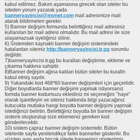
kabul edilmez. Bakım aşamasına girecek olan siteler bu
siteden yorum yazarak yada
banneryayincisi@mynet.com
mail adresimize mail
atarak bildirmeleri gerekir.
5) Banner değişim formunda belirttiğiniz mail adresiniz
kullanılan bir mail adresi olmalıdır. Bu mail adresi ile size
ulaşamazsak üyeliğiniz silinir.
6) Sistemden kaynaklı banner değişim sistemindeki
hatalardan sitemiz
http://banneryayincisi.tr.gg
sorumlu
değildir.
7)banneryayincisi.tr.gg bu kuralları değiştirme, ekleme ve
çıkarma hakkına sahiptir.
8)Banner değişim ağına katılan bütün siteler bu kurallrı
kabul etmiş sayılır.
9) Yukarıdaki kod 468*60 banner değişimleri için geçerlidir.
Diğer boyutlarda banner değişimi yapmak istiyorsanız
formda banner kodumuzu eklediniz mi seçeneğini "hayır"
olarak işaretleyin ve siteniz hakkında bilgi yazacağınız
kutucukta mutlaka hangi boyutta banner değişimi yapmak
istediğinizi belirtin. Belirttiğiniz boyutta bir banner değişim
sistemi oluşturulup size eklemeniz gereken kod
gönderilecektir.
10) sistem çapraz banner değişim sistemidir. Bütün
sitelerde sayfa yenilendikçe farklı bannerler gösterilir. Bu
yüzden aynı anda birçok sitede banneriniz gösterilmiş