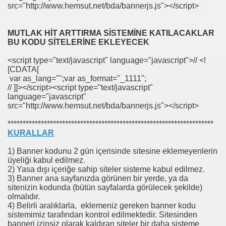
src="http://www.hemsut.net/bda/bannerjs.js"></script>
MUTLAK HİT ARTTIRMA SİSTEMİNE KATILACAKLAR
BU KODU SİTELERİNE EKLEYECEK
<script type="text/javascript" language="javascript">// <!
[CDATA[
var as_lang="";var as_format="_1111";
// ]]></script><script type="text/javascript"
language="javascript"
src="http://www.hemsut.net/bda/bannerjs.js"></script>
********************************************************************
KURALLAR
1) Banner kodunu 2 gün içerisinde sitesine eklemeyenlerin
üyeliği kabul edilmez.
2) Yasa dışı içeriğe sahip siteler sisteme kabul edilmez.
3) Banner ana sayfanızda görünen bir yerde, ya da
sitenizin kodunda (bütün sayfalarda görülecek şekilde)
olmalıdır.
4) Belirli aralıklarla, eklemeniz gereken banner kodu
sistemimiz tarafından kontrol edilmektedir. Sitesinden
banneri izinsiz olarak kaldıran siteler bir daha sisteme