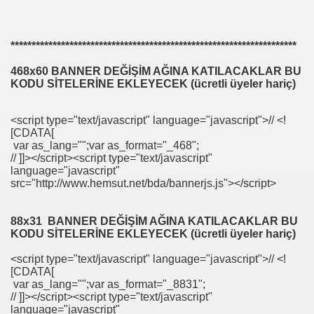
********************************************************************
468x60 BANNER DEĞİŞİM AĞINA KATILACAKLAR BU
KODU SİTELERİNE EKLEYECEK (ücretli üyeler hariç)
<script type="text/javascript" language="javascript">// <!
[CDATA[
var as_lang="";var as_format="_468";
// ]]></script><script type="text/javascript"
language="javascript"
src="http://www.hemsut.net/bda/bannerjs.js"></script>
88x31 BANNER DEĞİŞİM AĞINA KATILACAKLAR BU
KODU SİTELERİNE EKLEYECEK (ücretli üyeler hariç)
<script type="text/javascript" language="javascript">// <!
[CDATA[
var as_lang="";var as_format="_8831";
// ]]></script><script type="text/javascript"
language="javascript"